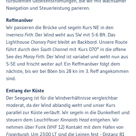
turbulenten Gezeitenströmungen, die wir mit wachsamer
Navigation und Steuerleistung parieren.
Reffmanöver
Wir passieren die Brücke und segeln Kurs NE in den
Inverness Firth
. Der Wind weht aus SW mit 5-6 Bft. Das
Lighthouse
Chanory Point
bleibt an Backbord. Unsere Route
führt durch den
South Channel
mit Kurs 070° in die offene
See des
Moray Firth
. Der Wind ist variabel und weht nun aus
S-SE und frischt weiter auf. Ein Reffmanöver folgt dem
nächste, bis wir bei Böen bis 28 kn im 3. Reff angekommen
sind.
Entlang der Küste
Der Seegang ist für die Windverhältnisse vergleichbar
moderat, da der Wind ablandig weht und unser Kurs
parallel zur Küste verläuft. Wir segeln in die Dunkelheit und
steuern dem Leuchtfeuer
Kinnairds Head
entgehen. Wir
nehmen über Funk (VHF 12) Kontakt mit dem Hafen von
Fraserburgh.
Um 23:00 LT sind die Leinen fest - Distanz 81