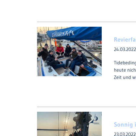
Revierf
24.03.202
Tidebeding
heute nich
Zeit und 
Sonnig 
23.03.202