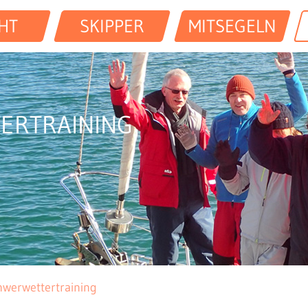
HT
SKIPPER
MITSEGELN
ERTRAINING
hwerwettertraining