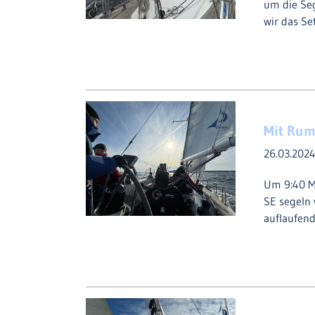
um die Seg
wir das Se
Mit Rum
26.03.202
Um 9:40 ME
SE segeln 
auflaufen