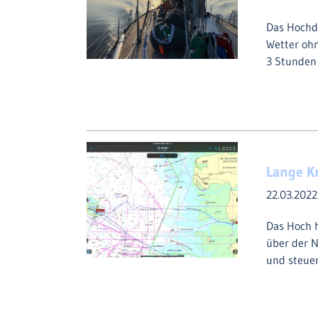
Das Hochdr
Wetter oh
3 Stunden
Lange K
22.03.202
Das Hoch 
über der N
und steue