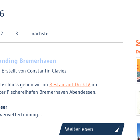
16
2
3
nächste
S
D
anding Bremerhaven
4
Erstellt von Constantin Claviez
bschluss gehen wir im
Restaurant Dock IV
im
ter Fischereihafen Bremerhaven Abendessen.
sser
werwettertraining…
Weiterlesen