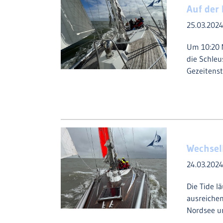
Auf der
25.03.202
Um 10:20 M
die Schle
Gezeitens
Wechsel
24.03.202
Die Tide l
ausreichen
Nordsee 