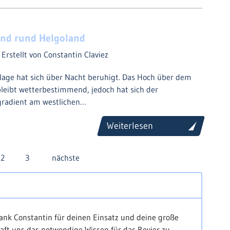
ind rund Helgoland
2
Erstellt von Constantin Claviez
lage hat sich über Nacht beruhigt. Das Hoch über dem
leibt wetterbestimmend, jedoch hat sich der
gradient am westlichen…
Weiterlesen
2
3
nächste
ank Constantin für deinen Einsatz und deine große
aft uns das notwendige Wissen für das Revier zu