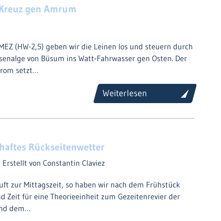
 Kreuz gen Amrum
4
EZ (HW-2,5) geben wir die Leinen los und steuern durch
usenalge von Büsum ins Watt-Fahrwasser gen Osten. Der
trom setzt…
Weiterlesen
haftes Rückseitenwetter
4
Erstellt von Constantin Claviez
äuft zur Mittagszeit, so haben wir nach dem Frühstück
d Zeit für eine Theorieeinheit zum Gezeitenrevier der
und dem…