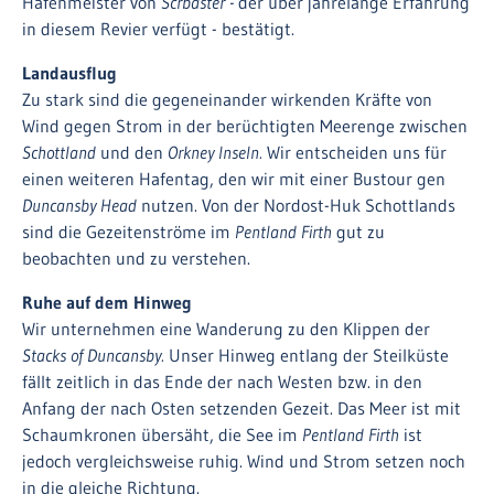
Hafenmeister von
Scrbaster -
der über jahrelange Erfahrung
in diesem Revier verfügt - bestätigt.
Landausflug
Zu stark sind die gegeneinander wirkenden Kräfte von
Wind gegen Strom in der berüchtigten Meerenge zwischen
Schottland
und den
Orkney Inseln.
Wir entscheiden uns für
einen weiteren Hafentag, den wir mit einer Bustour gen
Duncansby Head
nutzen. Von der Nordost-Huk Schottlands
sind die Gezeitenströme im
Pentland Firth
gut zu
beobachten und zu verstehen.
Ruhe auf dem Hinweg
Wir unternehmen eine Wanderung zu den Klippen der
Stacks of Duncansby.
Unser Hinweg entlang der Steilküste
fällt zeitlich in das Ende der nach Westen bzw. in den
Anfang der nach Osten setzenden Gezeit. Das Meer ist mit
Schaumkronen übersäht, die See im
Pentland Firth
ist
jedoch vergleichsweise ruhig. Wind und Strom setzen noch
in die gleiche Richtung.