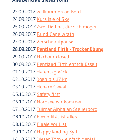
23.09.2017
Willkommen an Bord
24.09.2017
Kurs Isle of Sky
25.09.2017
Zwei Delfine, die sich mögen
26.09.2017
Rund Cape Wrath
27.09.2017
Verschnaufpause
28.09.2017
Pentland Firth - Trockenübung
29.09.2017
Harbour closed
30.09.2017
Pentland Firth entschlüsselt
01.10.2017
Hafentag Wick
02.10.2017
Böen bis 37 kn
03.10.2017
Höhere Gewalt
05.10.2017
Safety first
06.10.2017
Nordsee wir kommen
07.10.2017
Fulmar Alpha an Steuerbord
08.10.2017
Flexibilität ist alles
08.10.2017
Finale vor List
09.10.2017
Happy landing Sylt
14.10.2017
Dieser Törn - einfach genial