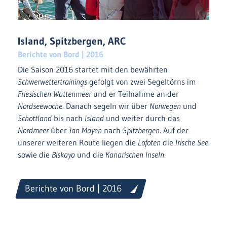
Island, Spitzbergen, ARC
Berichte von Bord | 2016
Die Saison 2016 startet mit den bewährten
Schwerwettertrainings
gefolgt von zwei Segeltörns im
Friesischen Wattenmeer
und er Teilnahme an der
Nordseewoche.
Danach segeln wir über
Norwegen
und
Schottland
bis nach
Island
und weiter durch das
Nordmeer
über
Jan Mayen
nach
Spitzbergen
. Auf der
unserer weiteren Route liegen die
Lofoten
die
Irische See
sowie die
Biskaya
und die
Kanarischen Inseln.
Berichte von Bord | 2016