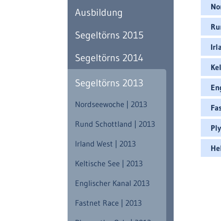
No
Ausbildung
Ru
Segeltörns 2015
Irl
Segeltörns 2014
Kel
Segeltörns 2013
En
Nordseewoche | 2013
Fa
Rund Schottland | 2013
Pl
Irland West | 2013
He
Keltische See | 2013
Englischer Kanal 2013
Fastnet Race | 2013