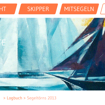
HT
SKIPPER
MITSEGELN
TE
Logbuch
Segeltörns 2013