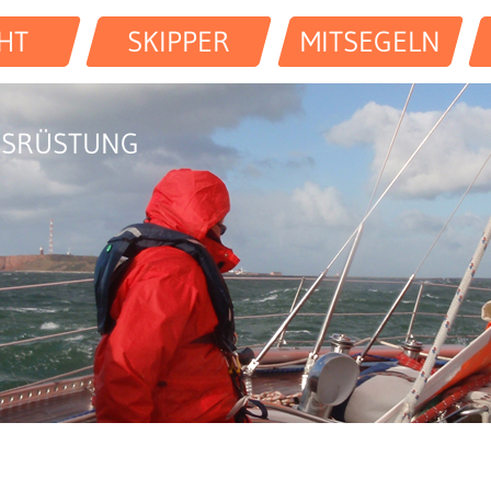
HT
SKIPPER
MITSEGELN
USRÜSTUNG