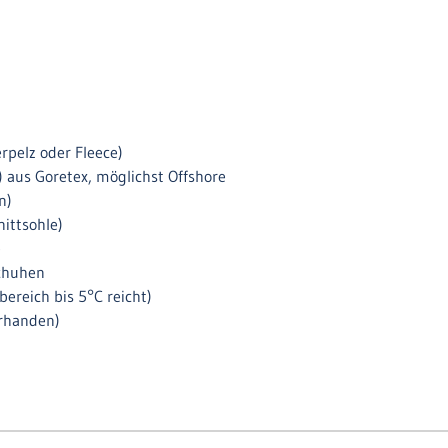
pelz oder Fleece)
) aus Goretex, möglichst Offshore
n)
ittsohle)
e
chuhen
bereich bis 5°C reicht)
orhanden)