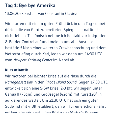
Tag 1: Bye bye Amerika
13.06.2023
Erstellt von
Constantin Claviez
Wir starten mit einem guten Frühstück in den Tag - dabei
dürfen die von Gerd zubereiteten Spiegeleier natürlich
nicht fehlen. Telefonisch nehme ich Kontakt zur Imigration
& Border Control auf und melden uns ab - Ausreise
bestätigt! Nach einer weiteren Crewbesprechung und dem
Wetterbriefing durch Karl, legen wir dann um 14:30 UTC
vom
Newport Yachting Center
im Nebel ab.
Kurs Atlantik
Wir motoren bei leichter Brise auf die Nase durch die
Narragansett Bay
in den
Rhode Island Sound
. Gegen 17:30 UTC
entwickelt sich eine S-SW Brise, 2-3 Bft. Wir segeln unter
Genua II (73qm) und Großsegel (42qm) mit Kurs 120° in
aufklarendes Wetter. Um 21:30 UTC hat sich ein guter
Südwind mit 4 Bft. etabliert, den wir für eine schöne Fahrt
entlang der südwestlichen Küste von
Martha’s Vineyard