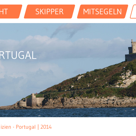
HT
SKIPPER
MITSEGELN
ORTUGAL
izien - Portugal | 2014