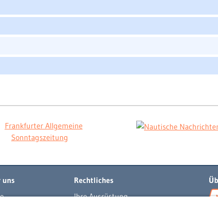
 uns
Rechtliches
Üb
e
Ihre Ausrüstung
t
Impressum