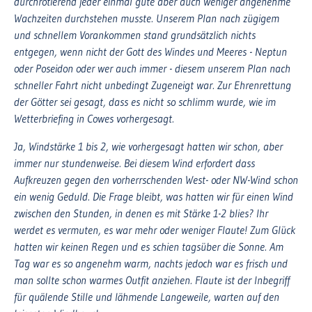
durchrotierend jeder einmal gute aber auch weniger angenehme
Wachzeiten durchstehen musste. Unserem Plan nach zügigem
und schnellem Vorankommen stand grundsätzlich nichts
entgegen, wenn nicht der Gott des Windes und Meeres - Neptun
oder Poseidon oder wer auch immer - diesem unserem Plan nach
schneller Fahrt nicht unbedingt Zugeneigt war. Zur Ehrenrettung
der Götter sei gesagt, dass es nicht so schlimm wurde, wie im
Wetterbriefing in Cowes vorhergesagt.
Ja, Windstärke 1 bis 2, wie vorhergesagt hatten wir schon, aber
immer nur stundenweise. Bei diesem Wind erfordert dass
Aufkreuzen gegen den vorherrschenden West- oder NW-Wind schon
ein wenig Geduld. Die Frage bleibt, was hatten wir für einen Wind
zwischen den Stunden, in denen es mit Stärke 1-2 blies? Ihr
werdet es vermuten, es war mehr oder weniger Flaute! Zum Glück
hatten wir keinen Regen und es schien tagsüber die Sonne. Am
Tag war es so angenehm warm, nachts jedoch war es frisch und
man sollte schon warmes Outfit anziehen. Flaute ist der Inbegriff
für quälende Stille und lähmende Langeweile, warten auf den