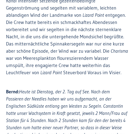
Kanal
intensiver setzende gezeitenbedingte
Gegenströmung und segelten mit variablem, leichten
ablandigen Wind der Landmarke von
Lizard Point
entgegen.
Die Crew hatte bereits ein schmackhaftes Abendessen
vorbereitet und wir segelten in die nächste sternenklare
Nacht, in die uns die untergehende Mondsichel begrüßte.
Das mitternächtliche Spinnakersegeln war nur eine kurze
aber schöne Episode, der Wind war zu variabel. Die
Charisma
war von Meeresplankton floureszierendem Wasser
umspült, ihre engagierte Crew hatte weiterhin das
Leuchtfeuer von
Lizard Point
Steuerbord Voraus im Visier.
Bernd:
Heute ist Dienstag, der 2. Tag auf See. Nach dem
Passieren der Needles haben wir uns aufgemacht, an der
Englischen Südküste entlang gen Westen zu Segeln. Constantin
hatte unser Wachsystem in Kraft gesetzt, jeweils 2 Mann/Frau auf
Station für 4 Stunden. Nach 2 Stunden kam für den der bereits 4
Stunden rum hatte einer neuer Partner, so dass in dieser Weise