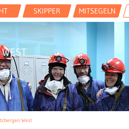
HT
SKIPPER
MITSEGELN
 WEST
itzbergen West