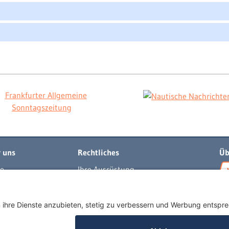
 uns
Rechtliches
Üb
e
Ihre Ausrüstung
t
Impressum
per
Datenschutzerklärung
egeln
AGB