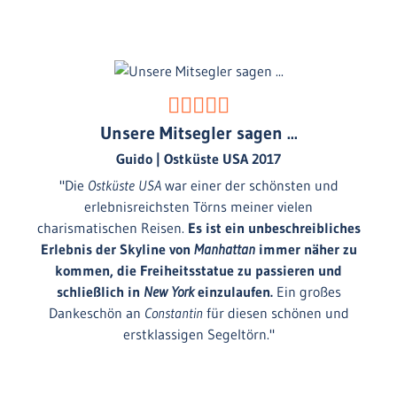
angenehmen Temperaturen in Tagesetappen mit
NW-Kurs in den
Providence Channel
bis zur
Old
Bahamas Bay
, einem Top-Resort mit Palmen und
weißen Sandstränden. Hier genießen wir das
Karibik-Feeling bis das richtige Wetterfenster für
unseren Absprung in Richtung
USA
da ist.
Unsere Mitsegler sagen ...
Guido | Ostküste USA 2017
Golfstrom
"Die
Ostküste USA
war einer der schönsten und
Mit Einsteuern in die
Straße von Florida
erreichen
erlebnisreichsten Törns meiner vielen
wir den
Golfstrom
. Mit bis zu 4 kn über Grund zieht
charismatischen Reisen.
Es ist ein unbeschreibliches
er als Fluss im Meer seine Bahn nach Norden.
Erlebnis der Skyline von
Manhattan
immer näher zu
Allein das Erleben dieses Naturphänomens ist die
kommen, die Freiheitsstatue zu passieren und
Reise wert. Mit einer Nachtfahrt erreichen wir
schließlich in
New York
einzulaufen.
Ein großes
nach 140 sm mit
Cape Canaveral
unseren
first port
Dankeschön an
Constantin
für diesen schönen und
of entry
in den
Vereinigten Staaten.
erstklassigen Segeltörn."
Ostküste der USA
In
Cape Canveral
nehmen wir uns Zeit für den