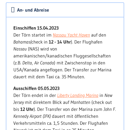
Besuch des
Kennedy Space Centers
. In Abhängigkeit
An- und Abreise
des Seewetters planen wir unsere weiteren
Etappen - wir haben rund 2 Wochen Zeit für die
800 sm bis nach
New York
. Mit Rundung des
Cape
Einschiffen 15.04.2023
Hatteras
verlassen wir den Golfstrom, die
Der Törn startet im
Nassau Yacht Haven
auf den
Temperaturen werden frischer. Mit
Norfolk
laufen
Bahamas
(
check in
12 - 14 Uhr
). Der Flughafen
wir eine der größten Militärbasen der USA an. Mit
Nassau
(NAS) wird von
Ocean City
und
Cape May
warten kleine
amerikanischen/kanadischen Fluggesellschaften
Fischerhäfen auf uns. Dieser außergewöhnliche
(z.B.
Delta, Air Canada
) mit Zwischenstop in den
Segeltörn endet in der Weltmetropole
New York
USA/Kanada angeflogen. Der Transfer zur Marina
mit Blick auf
Manhattan
.
dauert mit dem Taxi ca. 35 Minuten.
> schließen
Ausschiffen 05.05.2023
Der Törn endet in der
Liberty Landing Marina
in
New
Jersey
mit direktem Blick auf
Manhatten
(check out
bis
12 Uhr
). Der Transfer von der Marina zum
John F.
Kennedy Airport (JFK)
dauert mit öffentlichen
Verkehrsmitteln ca. 1,5 Stunden. Der Flughafen