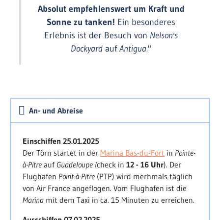
wir Kurs
Barbuda
. Die Insel ist für ihre weiten
Absolut empfehlenswert um Kraft und
Sandstrände bekannt - hier liegen wir in
Sonne zu tanken!
Ein besonderes
türkisfarbenem Wasser vor Anker und genießen
Erlebnis ist der Besuch von
Nelson's
Sonne, Strand und Meer.
Dockyard
auf
Antigua.
"
Guadeloupe & Îles des Saintes
Mit
Barbuda
haben wir den nördlichsten Punkt
unserer Reise erreicht. Von hier segeln wir wieder
gen Süden – über die Westküste
Antiguas
, wo wir
An- und Abreise
mit
Jolly Harbour
eine gut ausgestattete Marina
anlaufen können. Südlich von
Guadeloupe
laufen
wir die
Îles-des-Saintes
an, die sich durch iher
Einschiffen 25.01.2025
geschützte Lage und das bunte Inselleben für
Der Törn startet in der
Marina Bas-du-Fort
in
Pointe-
einen Hafentag anbieten. Auf einem sportlichen
à-Pitre
auf
Guadeloupe (
check in
12 - 16 Uhr
). Der
Am-Wind-Kurs segeln wir entlang der Südküste
Flughafen
Point-à-Pitre
(PTP) wird merhmals täglich
Guadeloupes
zurück nach
Point-à-Pitre
und lassen
von Air France angeflogen. Vom Flughafen ist die
unseren Urlaubstörn in einem der französischen
Marina
mit dem Taxi in ca. 15 Minuten zu erreichen.
Marina-Restaurants ausklingen.
Ausschiffen 07.02.2025