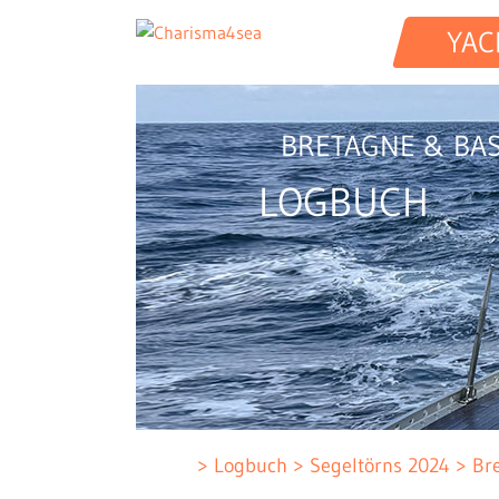
YAC
BRETAGNE & BA
LOGBUCH
Logbuch
Segeltörns 2024
Br