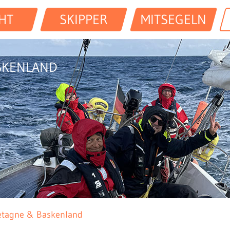
HT
SKIPPER
MITSEGELN
SKENLAND
etagne & Baskenland