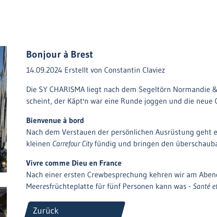
Bonjour à Brest
14.09.2024
Erstellt von
Constantin Claviez
Die SY CHARISMA liegt nach dem Segeltörn Normandie 
scheint, der Käpt'n war eine Runde joggen und die neue
Bienvenue à bord
Nach dem Verstauen der persönlichen Ausrüstung geht e
kleinen
Carrefour City
fündig und bringen den überschaubar
Vivre comme Dieu en France
Nach einer ersten Crewbesprechung kehren wir am Abe
Meer
e
sfrüchteplatte für fünf Personen kann was -
Santé et
Zurück