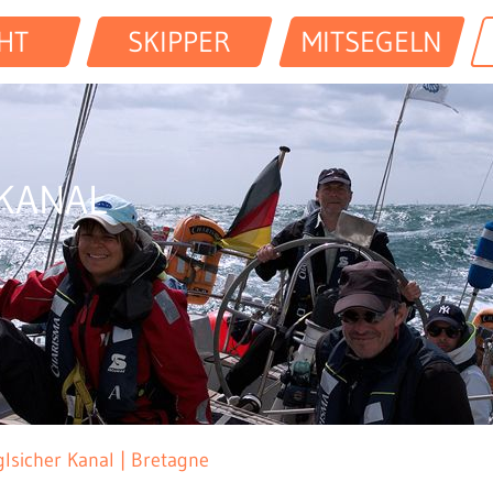
HT
SKIPPER
MITSEGELN
KANAL
lsicher Kanal | Bretagne