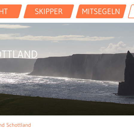
HT
SKIPPER
MITSEGELN
OTTLAND
nd Schottland