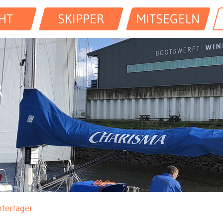
HT
SKIPPER
MITSEGELN
R
nterlager