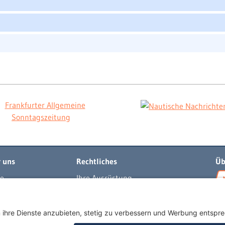
 uns
Rechtliches
Üb
e
Ihre Ausrüstung
t
Impressum
per
Datenschutzerklärung
egeln
AGB