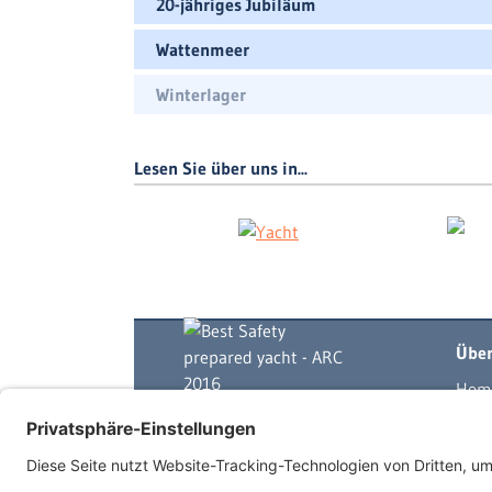
20-jähriges Jubiläum
Wattenmeer
Winterlager
Lesen Sie über uns in...
Über
Hom
Yach
Skip
Mits