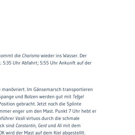
 kommt die
Charisma
wieder ins Wasser. Der
. 5:35 Uhr Abfahrt; 5:55 Uhr Ankunft auf der
e manövriert. Im Gänsemarsch transportieren
. Spange und Bolzen werden gut mit
Tefgel
ition gebracht. Jetzt noch die Splinte
 immer enger um den Mast. Punkt 7 Uhr hebt er
nführer
Vasili
virtuos durch die schmale
ck sind
Constantin, Gerd
und
Ali
mit dem
K wird der Mast auf dem Kiel abgestelllt.