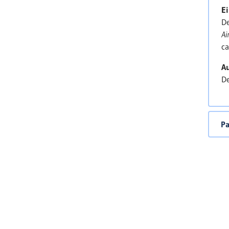
D
Ei
A
De
P
Ai
>
ca
Au
D
Pa