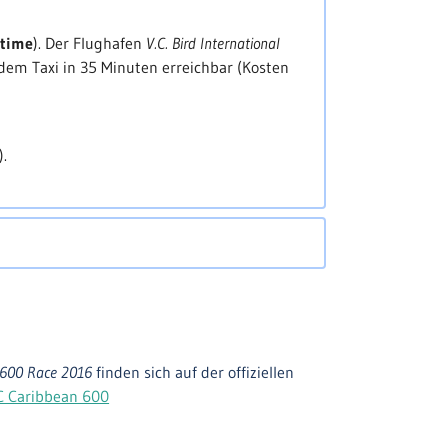
f führt gemäß den
sche Inselwelt. Der Törn endet nach der
 time
). Der Flughafen
V.C. Bird International
 dem Taxi in 35 Minuten erreichbar (Kosten
).
 600 Race 2016
finden sich auf der offiziellen
 Caribbean 600