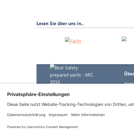
Lesen Sie über uns in...
Über
Hom
Yach
Skip
Mits
Log