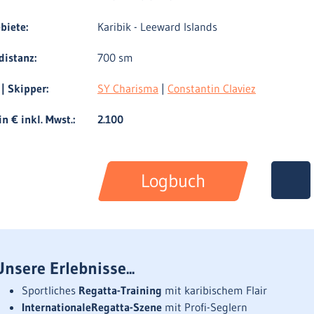
biete:
Karibik - Leeward Islands
distanz:
700 sm
 | Skipper:
SY Charisma
|
Constantin Claviez
in € inkl. Mwst.:
2.100
Logbuch
Unsere Erlebnisse...
Sportliches
Regatta-Training
mit karibischem Flair
Internationale
Regatta-Szene
mit Profi-Seglern