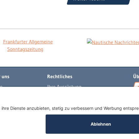
 uns
Rechtliches
Üb
e
Ihre Ausrüstung
t
Impressum
per
Datenschutzerklärung
egeln
AGB
buch