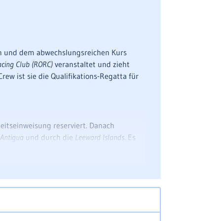
ln und dem abwechslungsreichen Kurs
cing Club (RORC)
veranstaltet und zieht
rew ist sie die Qualifikations-Regatta für
rheitseinweisung reserviert. Danach
Antigua
und durch die
Leeward Islands
. Es
ergebnisorientiert punkten werden. Unsere
ympische Gedanke. Wir bereiten uns
tsegeln und Spaß an der Veranstaltung