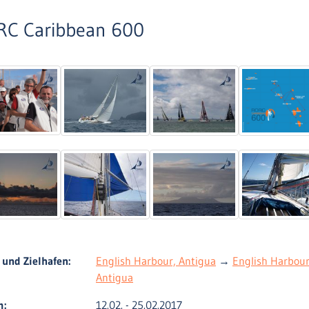
RC Caribbean 600
 und Zielhafen:
English Harbour, Antigua
→
English Harbour
Antigua
m:
12.02. - 25.02.2017