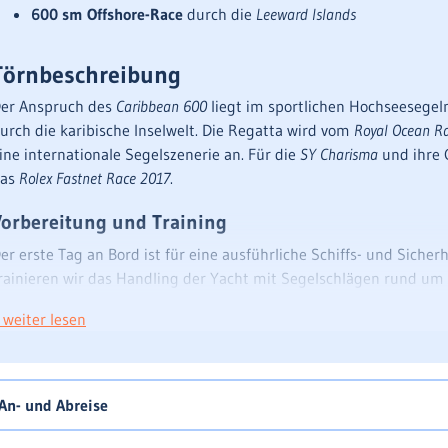
600 sm Offshore-Race
durch die
Leeward Islands
Törnbeschreibung
er Anspruch des
Caribbean 600
liegt im sportlichen Hochseesege
urch die karibische Inselwelt. Die Regatta wird vom
Royal Ocean Ra
ine internationale Segelszenerie an. Für die
SY Charisma
und ihre C
das
Rolex Fastnet Race 2017
.
Vorbereitung und Training
er erste Tag an Bord ist für eine ausführliche Schiffs- und Siche
rainieren wir das Handling der Yacht mit Segelschlägen rund um
erden viele eingespielte Regatta-Crews an den Start gehen, die 
 weiter lesen
hancen liegen in den Langstrecken auf See. Für uns zählt der ol
ewissenhaft vor, werden im Sinne von fairem Sportsgeist gut mi
aben.
An- und Abreise
Regatta