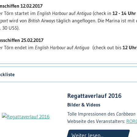
er Startschuss fällt am 19.02.2017 vor
Antigua
. Der Routenverlau
nschiffen 12.02.2017
usschreibungsunterlagen des
RORC
über 600 sm durch die karibi
r Törn startet im
English Harbour
auf
Antigua
(check in
12 - 14 Uhr
reisverleihung mit der Abschluss-Feier am 24.02.2017.
rport
wird von
British Airways
täglich angeflogen. Die Marina ist mit
 schließen
. 30 US$).
sschiffen 25.02.2017
er Törn endet im
English Harbour
auf
Antigua
(check out bis
12 Uhr
ckliste
Regattaverlauf 2016
Bilder & Videos
Tolle Impressionen des
Caribbean
Webseite des Veranstalters:
RORC
Weiter lesen...