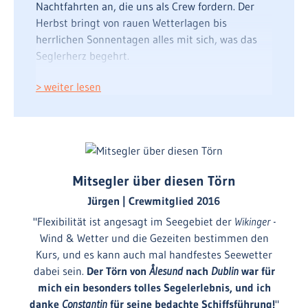
Nachtfahrten an, die uns als Crew fordern. Der
Herbst bringt von rauen Wetterlagen bis
herrlichen Sonnentagen alles mit sich, was das
Seglerherz begehrt.
Westküste Norwegen
> weiter lesen
Mit Ablegen von
Ålesund
segeln wir zunächst
durch die Fjorde und Schären an der
Westküste
Norwegens
. Die tiefstehende Sonne führt im
Herbst mit kräftigem Licht zu einer
kontrastreichen Farbenpracht. Die Idylle der
Mitsegler über diesen Törn
Natur und der Anspruch sicherer Navigation
Jürgen | Crewmitglied 2016
liegen dabei dicht beieinander. Wir navigieren
"Flexibilität ist angesagt im Seegebiet der
Wikinger -
präzise mit Seekarten und unterstützt durch
GPS
Wind & Wetter und die Gezeiten bestimmen den
und
Radar
.
Kurs, und es kann auch mal handfestes Seewetter
Shetland oder Orkney Inseln
dabei sein.
Der Törn
von
Ålesund
nach
Dublin
war für
mich ein besonders tolles Segelerlebnis, und ich
Sobald das Seewetter es zulässt, queren wir die
danke
Constantin
für seine bedachte Schiffsführung!
"