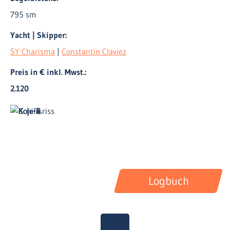
795 sm
Yacht | Skipper:
SY Charisma
|
Constantin Claviez
Preis in € inkl. Mwst.:
2.120
Logbuch