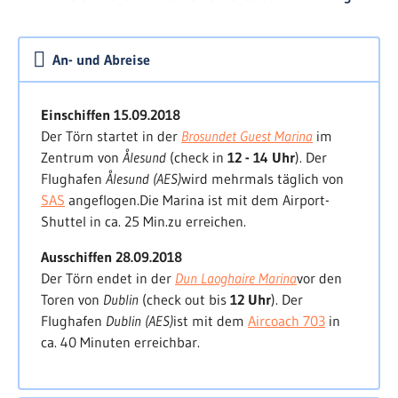
Norwegische See
. Dabei haben wir je nach
Wetterlage und Strategie verschiedene Routen
zur Auswahl. Zwischen den
Färöer-, Shetland- und
An- und Abreise
Orkney Inseln
sowie dem
Caledonian Canal
spreizt
sich der mögliche Kurs zwischen 265° und 195°
über Grund. Mit dem Erreichen eines
Einschiffen 15.09.2018
schützenden Hafens haben wir die erste See-
Der Törn startet in der
Brosundet Guest Marina
im
Etappe bewältigt.
Zentrum von
Ålesund
(check in
12 - 14 Uhr
). Der
Flughafen
Ålesund (AES)
wird mehrmals täglich von
Rund Schottland oder Caledonian
SAS
angeflogen.
Die Marina ist mit dem Airport-
Canal
Shuttel in ca. 25 Min.
zu erreichen.
Abhängig von den sehr wechselhaften
Ausschiffen 28.09.2018
Wetterlagen im Herbst, entscheiden wir uns rund
Der Törn endet in der
Dun Laoghaire Marina
vor den
Schottland
zu segeln oder den
Caledonian Canal
zu
Toren von
Dublin
(check out bis
12 Uhr
). Der
befahren. Beides sind sehr reizvolle Routen, die
Flughafen
Dublin (AES)
ist mit dem
Aircoach 703
in
uns in die Inselwelt der
Hebriden
führen.
ca. 40 Minuten erreichbar.
Irische See