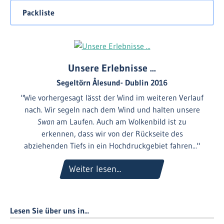
Mit südlichem Kurs passieren wir die
Peninsula
Packliste
Kintyre
, tauchen in die
Irische See
ein und segeln
unter Einfluss der Gezeitenströme entlang der
Ostküste
Irlands
bis nach
Dublin
.
> schließen
Unsere Erlebnisse ...
Segeltörn Ålesund- Dublin 2016
"Wie vorhergesagt lässt der Wind im weiteren Verlauf
nach. Wir segeln nach dem Wind und halten unsere
Swan
am Laufen. Auch am Wolkenbild ist zu
erkennen, dass wir von der Rückseite des
abziehenden Tiefs in ein Hochdruckgebiet fahren..."
Weiter lesen...
Lesen Sie über uns in...