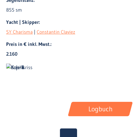
Segeldistanz:
855 sm
Yacht | Skipper:
SY Charisma
|
Constantin Claviez
Preis in € inkl. Mwst.:
2.160
Logbuch