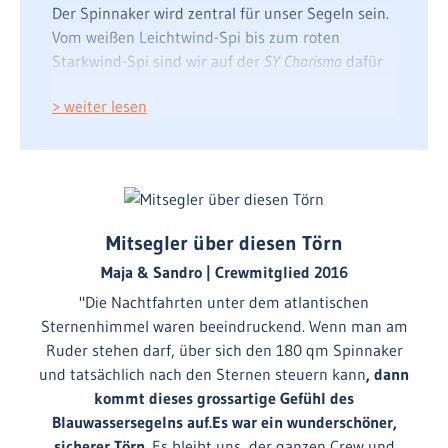
Der Spinnaker wird zentral für unser Segeln sein.
Vom weißen Leichtwind-Spi bis zum roten
Starkwind-Spi sind wir auf der
SY Charisma
dafür
optimal ausgestattet.
> weiter lesen
Lissabon & Algarve
Unsere erste Etappe führt von
Lissabon
auf dem
Rio Tejo
in das mondäne Seebad
Cascais
. Entlang
der portugiesischen Küste segeln wir gen Süden
über
Sines
bis nach
Lagos
an der
Algarve
. Für
Mitsegler über diesen Törn
unseren Seeschlag zu den portugiesischen Inseln
Maja & Sandro | Crewmitglied 2016
im Atlantischen Ozean passen wir ein günstiges
"Die Nachtfahrten unter dem atlantischen
Wetterfenster ab. Bei 500 sm planen wir drei Tage
Sternenhimmel waren beeindruckend. Wenn man am
und Nächte auf hoher See ein. Die Wachen fahren
Ruder stehen darf, über sich den 180 qm Spinnaker
wir für die Substanz der Crew schonend im
und tatsächlich nach den Sternen steuern kann
, dann
überlappenden System.
kommt dieses grossartige Gefühl des
Porto Santo & Madeira
Blauwassersegelns auf.
Es war ein wunderschöner,
sicherer Törn.
Es bleibt uns, der ganzen Crew und