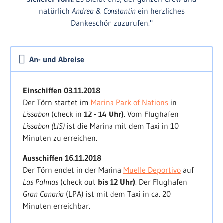
Mit Ansteuerung von
Porto Santo
erreichen wir das
natürlich
Andrea & Constantin
ein herzliches
Madeira Archipel
. Die kleine Insel hat ein
Dankeschön zuzurufen."
wüstenähnlich trockenes Klima. Nach einer
Inselrundfahrt nehmen wir Kurs
Madeira
, das
einen Tagesschlag entfernt liegt. Wir machen im
An- und Abreise
Resort
Quinta do Lorde
fest, nehmen uns einen
Leihwagen und erkunden die von grüner und
wilder Botanik geprägten Insel. Im umtriebigen
Einschiffen 03.11.2018
Funchal
erleben wir das Ambiente der Altstadt.
Der Törn startet im
Marina Park of Nations
in
Lissabon
(check in
12 - 14 Uhr)
. Vom Flughafen
Kanarische Inseln
Lissabon (LIS)
ist die Marina mit dem Taxi in 10
Wir verlassen
Madeira
mit südlichem Kurs zu den
Minuten zu erreichen.
Kanarischen Inseln
. Zwei weitere Nachtfahrten
Ausschiffen 16.11.2018
unter sternenklarem Himmel liegen vor uns. Auf
Der Törn endet in der Marina
Muelle Deportivo
auf
Gran Canaria
angekommen, begehen wir den
Las Palmas
(check out
bis 12 Uhr)
. Der Flughafen
Abschluss unseres Hochseetörns in einem der
Gran Canaria
(LPA) ist mit dem Taxi in ca. 20
typisch spanischen Restaurants entlang der
Minuten erreichbar.
Strandpromenade.