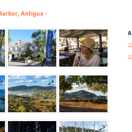
Harbor, Antigua -
A
2
2