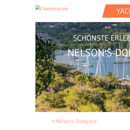
YAC
SCHÖNSTE ERLEB
NELSON'S D
Nelson's Dockyard