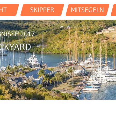
HT
SKIPPER
MITSEGELN
NISSE 2017
OCKYARD