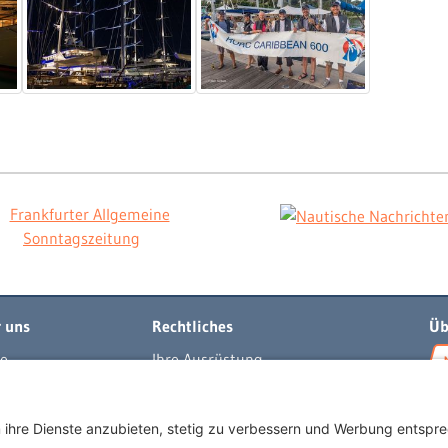
 uns
Rechtliches
Üb
e
Ihre Ausrüstung
t
Impressum
per
Datenschutzerklärung