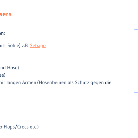
isers
en:
tt Sohle) z.B.
Sebago
und Hose)
se)
h mit langen Armen/Hosenbeinen als Schutz gegen die
p-Flops/Crocs etc.)