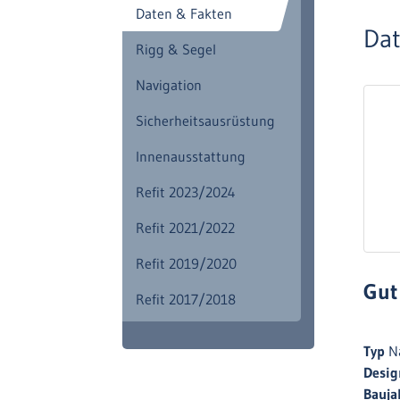
Daten & Fakten
Dat
Rigg & Segel
Navigation
Sicherheitsausrüstung
Innenausstattung
Refit 2023/2024
Refit 2021/2022
Refit 2019/2020
Gut 
Refit 2017/2018
Typ
N
Desi
Bauja