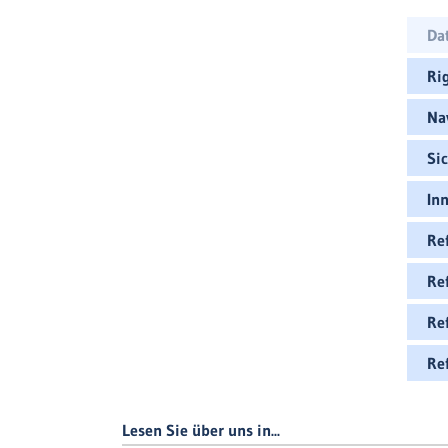
Da
Ri
Na
Si
In
Re
Re
Re
Re
Lesen Sie über uns in...