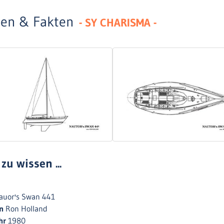
en & Fakten
- SY CHARISMA -
zu wissen ...
auor's Swan 441
gn
Ron Holland
hr
1980