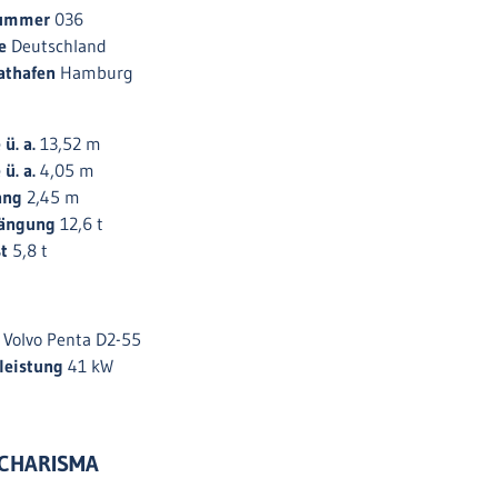
ummer
036
e
Deutschland
athafen
Hamburg
 ü. a.
13,52 m
e
ü. a.
4,05 m
ang
2,45 m
rängung
12,6 t
st
5,8 t
r
Volvo Penta D2-55
leistung
41 kW
 CHARISMA