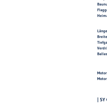
Baun
Flagg
Heim
Länge
Breit
Tiefg
Verd
Balla
Moto
Motor
| SY