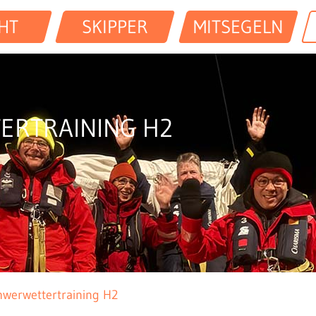
HT
SKIPPER
MITSEGELN
ERTRAINING H2
hwerwettertraining H2