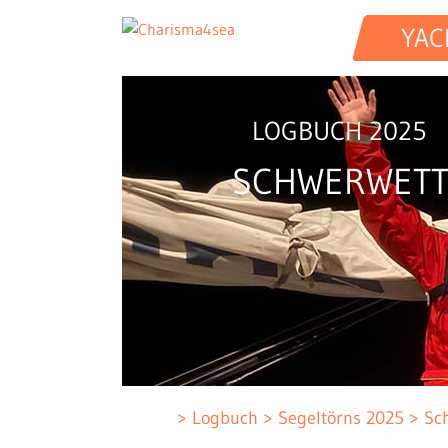
YAC
LOGBUCH 2025
SCHWERWETT
Logbuch
Segeltörns 2025
Sc