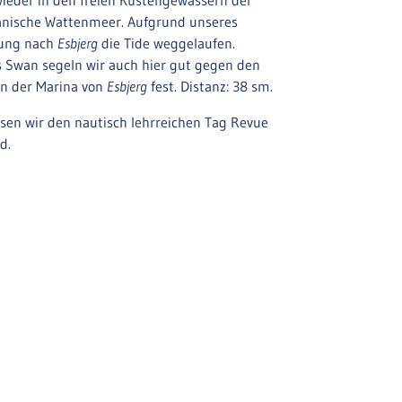
ieder in den freien Küstengewässern der
dänische Wattenmeer. Aufgrund unseres
erung nach
Esbjerg
die Tide weggelaufen.
s Swan segeln wir auch hier gut gegen den
n der Marina von
Esbjerg
fest. Distanz: 38 sm.
ssen wir den nautisch lehrreichen Tag Revue
rd.