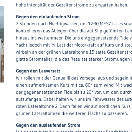
hohe Intensität der Gezeitenströme zu erwarten haben.
Gegen den einlaufenden Strom
2 Stunden nach Niedrigwasser, um 12:30 MESZ ist es sowe
kontrollieren das Ablegen über die auf Slip geführten 
hinaus ins Wattenmeer. Die uns entgegensetzende Tide ve
Yacht jedoch mit ¾-Last der Motorkraft auf Kurs und st
wirbeln an der grünen Lateraltonne 15 satte Gezeitenst
glatte Stromteller, die das Resultat starker Strömungen 
Gegen den Leeversatz
Wir rollen mit der Genua III das Vorsegel aus und segel
einen aufmerksamen Kurs mit ca. 60° zum Wind. Mit wac
der gegenansetzenden Tide bis zu 20° vor, um den durc
aufzufangen. Dabei halten wir uns im Fahrwasser des
List
roten Lateraltonne 2. Dann fallen wir auf nördlichen Ku
grünen Lateraltonnen die weiteren Flachs zu passieren.
Gegen den auslaufenden Strom