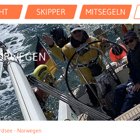
HT
SKIPPER
MITSEGELN
NORWEGEN
rdsee - Norwegen