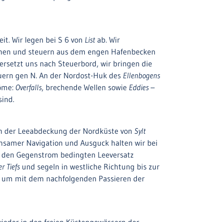
it. Wir legen bei S 6 von
List
ab. Wir
Leinen und steuern aus dem engen Hafenbecken
rsetzt uns nach Steuerbord, wir bringen die
euern gen N. An der Nordost-Huk des
Ellenbogens
röme:
Overfalls
, brechende Wellen sowie
Eddies
–
sind.
n in der Leeabdeckung der Nordküste von
Sylt
hsamer Navigation und Ausguck halten wir bei
h den Gegenstrom bedingten Leeversatz
er Tiefs
und segeln in westliche Richtung bis zur
rs, um mit dem nachfolgenden Passieren der