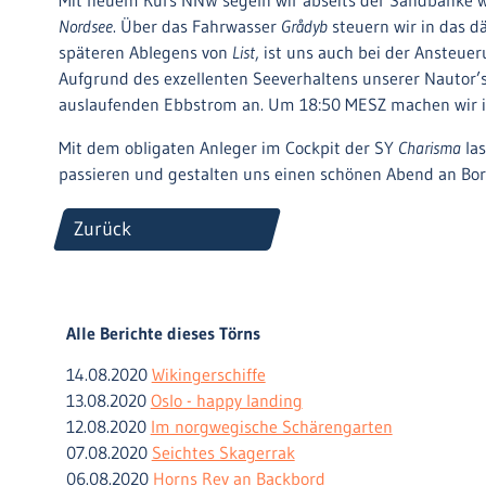
Mit neuem Kurs NNW segeln wir abseits der Sandbänke w
Nordsee
. Über das Fahrwasser
Grådyb
steuern wir in das 
späteren Ablegens von
List
, ist uns auch bei der Ansteu
Aufgrund des exzellenten Seeverhaltens unserer Nautor’
auslaufenden Ebbstrom an. Um 18:50 MESZ machen wir i
Mit dem obligaten Anleger im Cockpit der SY
Charisma
la
passieren und gestalten uns einen schönen Abend an Bo
Zurück
Alle Berichte dieses Törns
14.08.2020
Wikingerschiffe
13.08.2020
Oslo - happy landing
12.08.2020
Im norgwegische Schärengarten
07.08.2020
Seichtes Skagerrak
06.08.2020
Horns Rev an Backbord