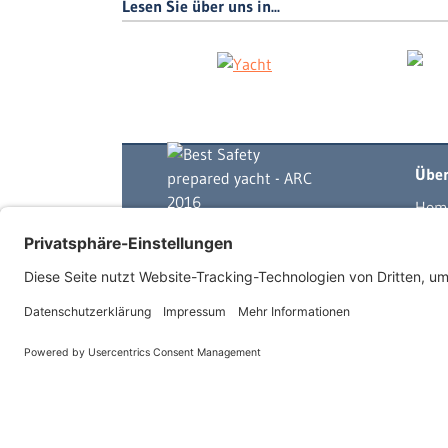
Lesen Sie über uns in...
Über
Hom
Yach
Skip
Mits
Log