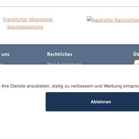
 uns
Rechtliches
Üb
e
Ihre Ausrüstung
t
Impressum
per
Datenschutzerklärung
egeln
AGB
buch