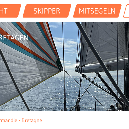
HT
SKIPPER
MITSEGELN
RETAGEN
rmandie - Bretagne