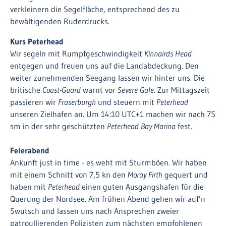
verkleinern die Segelfläche, entsprechend des zu
bewältigenden Ruderdrucks.
Kurs Peterhead
Wir segeln mit Rumpfgeschwindigkeit
Kinnairds Head
entgegen und freuen uns auf die Landabdeckung. Den
weiter zunehmenden Seegang lassen wir hinter uns. Die
britische
Coast-Guard
warnt vor
Severe Gale
. Zur Mittagszeit
passieren wir
Fraserburgh
und steuern mit
Peterhead
unseren Zielhafen an. Um 14:10 UTC+1 machen wir nach 75
sm in der sehr geschützten
Peterhead Bay Marina
fest.
Feierabend
Ankunft just in time - es weht mit Sturmböen. Wir haben
mit einem Schnitt von 7,5 kn den
Moray Firth
gequert und
haben mit
Peterhead
einen guten Ausgangshafen für die
Querung der Nordsee. Am frühen Abend gehen wir auf’n
Swutsch und lassen uns nach Ansprechen zweier
patroullierenden Polizisten zum nächsten empfohlenen