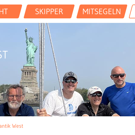
HT
SKIPPER
MITSEGELN
ST
antik West