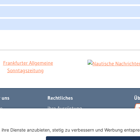
 uns
Rechtliches
Üb
e
Ihre Ausrüstung
t
Impressum
per
Datenschutzerklärung
egeln
AGB