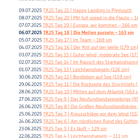
09.07.2025
TR25 Tag 21 | Happy Landing in Plymouth
08.07.2025
TR25 Tag 20 | Mit full speed in die Flaute – 
07.07.2025
TR25 Tag 19 | Europa, wir kommen – 166 sm
06.07.2025
TR25 Tag 18 | Die Meilen purzeln – 163 sm
05.07.2025
TR25 Tag 17 | Im Team – 169 sm
04.07.2025
TR25 Tag 16 | Der Ritt auf der Welle (179 sm
03.07.2025
TR25 Tag 15 | Guter Wind, moderate See (17
02.07.2025
TR25 Tag 14 | Im Rausch des Starkwindspinn
01.07.2025
TR25 Tag 13 | Leichtwindsegeln (126 sm)
30.06.2025
TR25 Tag 12 | Bordleben auf See (159 sm)
29.06.2025
TR25 Tag 11 | Die Rückseite des Sturmtiefs 
28.06.2025
TR25 Tag 10 | Mitten auf dem Atlantik (163 
27.06.2025
TR25 Tag 9 | Das Neufundlandseegebirge (9
26.06.2025
TR25 Tag 8 | Die Großen Neufundlandbänke 
25.06.2025
TR25 Tag 7 | Kreuzschläge vor dem Wind (15
24.06.2025
TR25 Tag 6 | Am nördlichen Rand des Golfst
23.06.2025
TR25 Tag 5 | Es läuft – 129 sm
22.06.2025
TR25 Tag 4 | Leichtwindsegeln – 111 sm