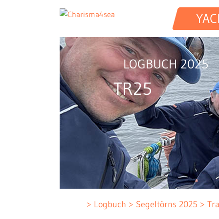
YAC
LOGBUCH 2025
TR25
Logbuch
Segeltörns 2025
Tr