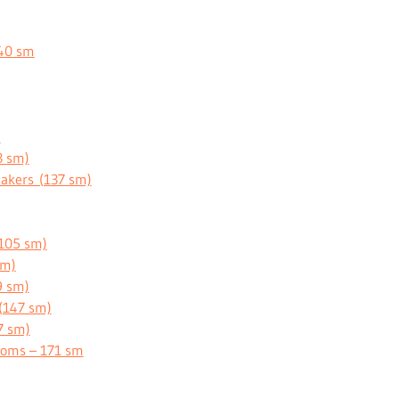
140 sm
)
3 sm)
akers (137 sm)
(105 sm)
sm)
9 sm)
(147 sm)
7 sm)
roms – 171 sm