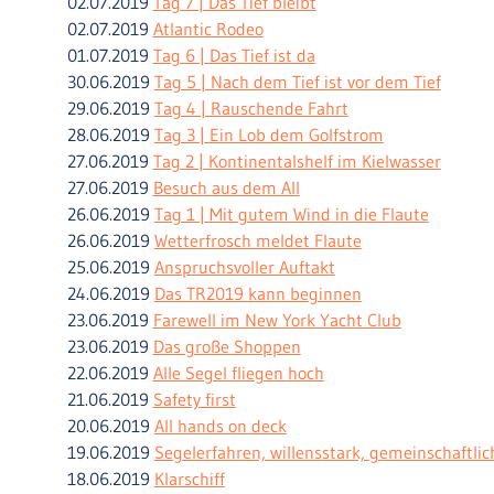
02.07.2019
Tag 7 | Das Tief bleibt
02.07.2019
Atlantic Rodeo
01.07.2019
Tag 6 | Das Tief ist da
30.06.2019
Tag 5 | Nach dem Tief ist vor dem Tief
29.06.2019
Tag 4 | Rauschende Fahrt
28.06.2019
Tag 3 | Ein Lob dem Golfstrom
27.06.2019
Tag 2 | Kontinentalshelf im Kielwasser
27.06.2019
Besuch aus dem All
26.06.2019
Tag 1 | Mit gutem Wind in die Flaute
26.06.2019
Wetterfrosch meldet Flaute
25.06.2019
Anspruchsvoller Auftakt
24.06.2019
Das TR2019 kann beginnen
23.06.2019
Farewell im New York Yacht Club
23.06.2019
Das große Shoppen
22.06.2019
Alle Segel fliegen hoch
21.06.2019
Safety first
20.06.2019
All hands on deck
19.06.2019
Segelerfahren, willensstark, gemeinschaftlic
18.06.2019
Klarschiff