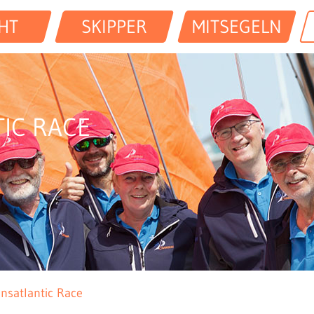
HT
SKIPPER
MITSEGELN
IC RACE
nsatlantic Race